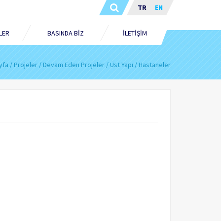
TR
EN
LER
BASINDA BİZ
İLETİŞİM
yfa
Projeler
Devam Eden Projeler
Üst Yapı
Hastaneler