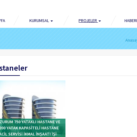
YFA
KURUMSAL
PROJELER
HABER
Anasa
staneler
ZURUM 750 YATAKLI HASTANE VE
200 YATAK KAPASİTELİ HASTANE
ACİL SERVİSİ İKMAL İNŞAATI İŞİ