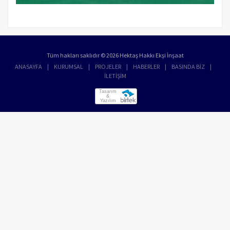
Tüm hakları saklıdır © 2026 Hektaş Hakkı Ekşi İnşaat
ANASAYFA
KURUMSAL
PROJELER
HABERLER
BASINDA BİZ
İLETİŞİM
Tasarım
&
Yazılım