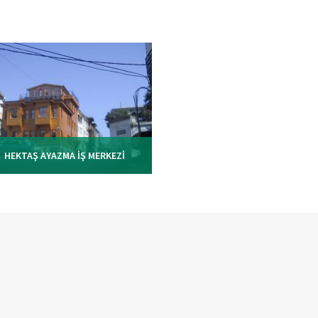
MALTEPE PLAZA
AHMEDİYE EKŞİOĞLU İŞ MERK
HEKTAŞ AYAZMA İŞ MERKEZİ