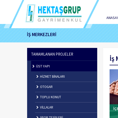
ANASA
İŞ MERKEZLERİ
TAMAMLANAN PROJELER
İş
ÜST YAPI
HİZMET BİNALARI
OTOGAR
TOPLU KONUT
VİLLALAR
İÇ
SPOR TESİSLERİ