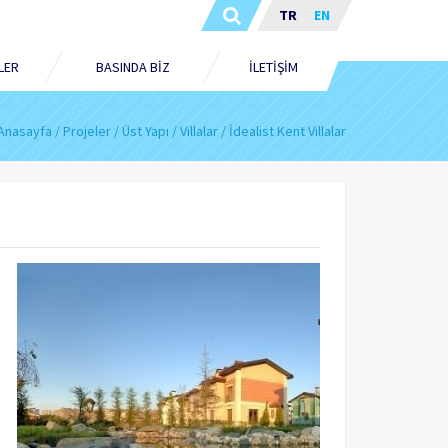
TR
EN
LER
BASINDA BİZ
İLETİŞİM
Anasayfa
Projeler
Üst Yapı
Villalar
İdealist Kent Villalar