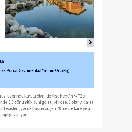
lla
ak Konut Gayrimenkul Yatırım Ortaklığı
i üzerinde kurulu olan İdealist Kent'in %72 si
çinde 6,5 dönümlük suni gölet ,biri özel 3 okul ,ticaret
por tesisleri ,çocuk başına düşen 70 metre kare yeşil
hipliği yapıyor.