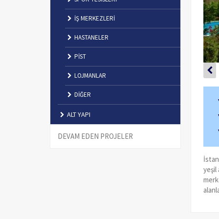
İŞ MERKEZLERİ
HASTANELER
PİST
LOJMANLAR
DİĞER
ALT YAPI
DEVAM EDEN PROJELER
İstan
yeşil
merke
alanl