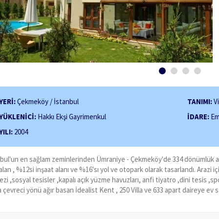
YERİ:
Çekmeköy / İstanbul
TANIMI:
Vi
YÜKLENİCİ:
Hakkı Ekşi Gayrimenkul
İDARE:
Eml
YILI:
2004
bul'un en sağlam zeminlerinden Ümraniye - Çekmeköy'de 334 dönümlük araz
 alan , %12si inşaat alanı ve %16'sı yol ve otopark olarak tasarlandı. Arazi i
zi ,sosyal tesisler ,kapalı açık yüzme havuzları, anfi tiyatro ,dini tesis ,s
a çevreci yönü ağır basan İdealist Kent , 250 Villa ve 633 apart daireye ev sa