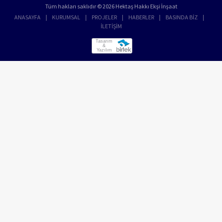
Tüm hakları saklıdır © 2026 Hektaş Hakkı Ekşi İnşaat
ANASAYFA
KURUMSAL
PROJELER
HABERLER
BASINDA BİZ
İLETİŞİM
Tasarım
&
Yazılım